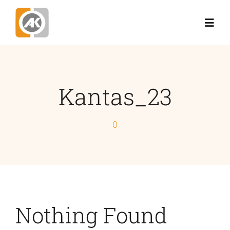
Skip
to
Toggl
content
Navig
Αρχική
Kantas_23
Εταιρεία
0
Έργα
Προϊόντα
Θέλω Προσφορά!
Nothing Found