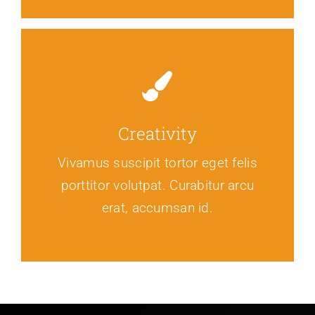
Creativity
Vivamus suscipit tortor eget felis
porttitor volutpat. Curabitur arcu
erat, accumsan id.