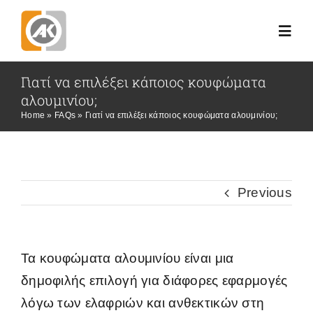
Skip
to
Toggl
Navig
content
Γιατί να επιλέξει κάποιος κουφώματα
Αρχική
αλουμινίου;
Home
»
FAQs
»
Γιατί να επιλέξει κάποιος κουφώματα αλουμινίου;
Εταιρεία
Έργα
Previous
Προϊόντα
Τα κουφώματα αλουμινίου είναι μια
Θέλω Προσφορά!
δημοφιλής επιλογή για διάφορες εφαρμογές
λόγω των ελαφριών και ανθεκτικών στη